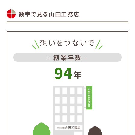
数字で見る山田工務店
想いをつないで
- 創業年数 -
94
年