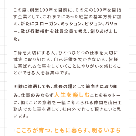
この度、創業100年を目前に、その先の100年を目指
す企業として、これまでにあった経営の基本方針に加
え、
新たにスローガン、ミッション、ビジョン、バリュ
ー、及び行動指針を社員全員で考え、創りあげまし
た。
ご縁を大切にする人、ひとつひとつの仕事を大切に
誠実に取り組む人、自己研鑽を欠かさない人、皆様
に喜ばれる仕事をしていくことにやりがいを感じるこ
とができる人を募集中です。
困難に遭遇しても、成長の糧として前向きに取り組
人生を楽しむ
み、仕事のみならず
ことをモットー
に、働くことの意義を一緒に考えられる仲間を山田工
務店での仕事を通して、社内外で作って頂きたいと思
います。
こころが育つ、ともに暮らす、明るいまち
「